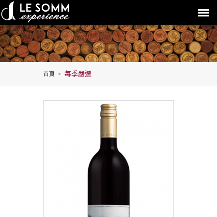
每季嚴選
首頁
>